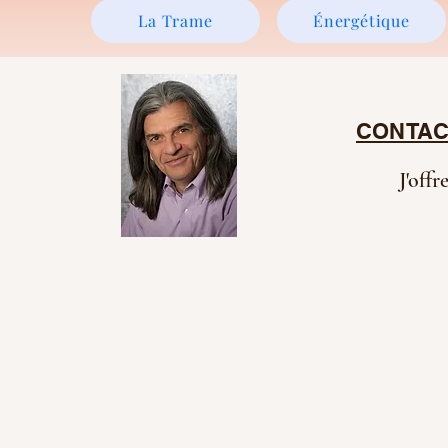
La Trame
Énergétique
CONTAC
J'offr
Normand Arsenault